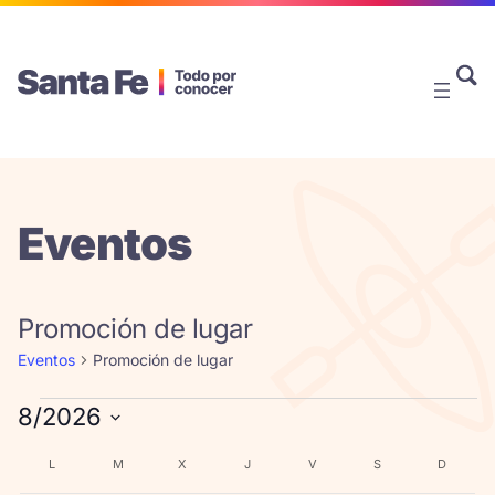
Eventos
Promoción de lugar
Eventos
Promoción de lugar
Eventos
8/2026
Seleccionar
Calendario
L
LUNES
M
MARTES
X
MIÉRCOLES
J
JUEVES
V
VIERNES
S
SÁBADO
D
DOMIN
fecha.