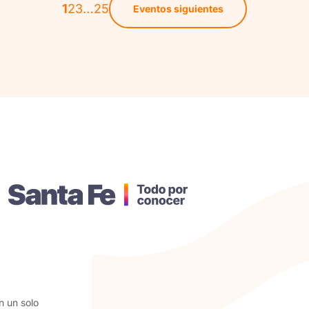
1
2
3
…
25
Eventos siguientes
n un solo