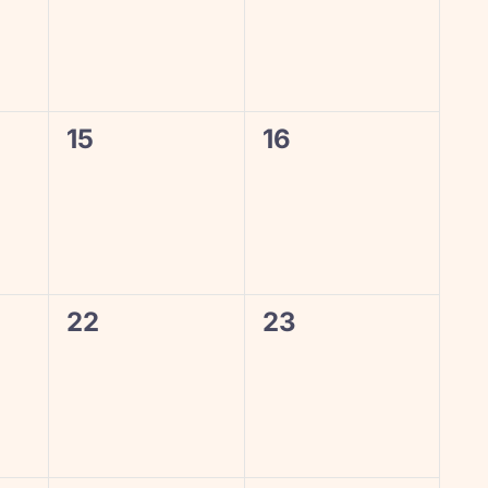
0
0
15
16
eventos,
eventos,
0
0
22
23
eventos,
eventos,