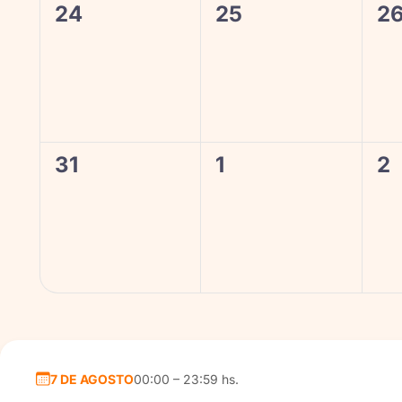
0
0
0
24
25
2
eventos,
eventos,
ev
0
0
0
31
1
2
eventos,
eventos,
ev
7 DE AGOSTO
00:00 – 23:59 hs.