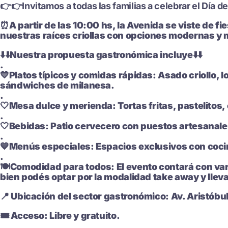
👉👉
​Invitamos a todas las familias a celebrar el Día
⏰️​A partir de las 10:00 hs, la Avenida se viste de
nuestras raíces criollas con opciones modernas y 
⬇️⬇️​Nuestra propuesta gastronómica incluye⬇️⬇️
.
💙​Platos típicos y comidas rápidas: Asado criollo
sándwiches de milanesa.
.
🤍​Mesa dulce y merienda: Tortas fritas, pastelitos, 
.
🤍Bebidas: Patio cervecero con puestos artesanales
.
💙Menús especiales: Espacios exclusivos con cocin
.
🍽Comodidad para todos: El evento contará con var
bien podés optar por la modalidad take away y lleva
​📍 Ubicación del sector gastronómico: Av. Aristóbu
​🎟️ Acceso: Libre y gratuito.